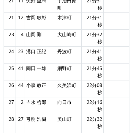
21
11
矢野 里志
宇治田原
21分31
町
秒
21
12
吉岡 敏彰
木津町
21分31
秒
23
4
山岡 剛
大山崎町
21分32
秒
24
23
溝口 正記
丹波町
21分41
秒
25
41
岡田 一雄
網野町
21分45
秒
26
44
小森 教正
久美浜町
22分08
秒
27
2
吉永 哲郎
向日市
22分16
秒
28
27
弓削 浩樹
美山町
22分32
秒