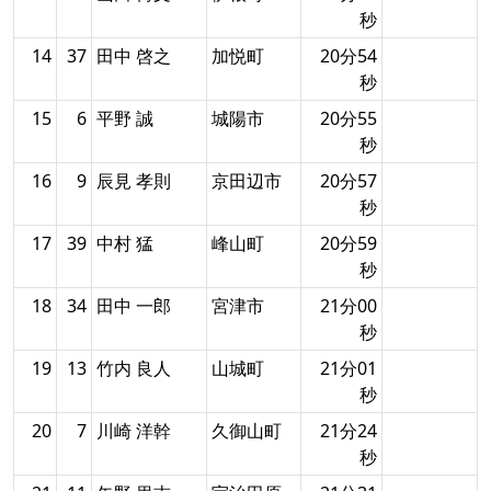
秒
14
37
田中 啓之
加悦町
20分54
秒
15
6
平野 誠
城陽市
20分55
秒
16
9
辰見 孝則
京田辺市
20分57
秒
17
39
中村 猛
峰山町
20分59
秒
18
34
田中 一郎
宮津市
21分00
秒
19
13
竹内 良人
山城町
21分01
秒
20
7
川崎 洋幹
久御山町
21分24
秒