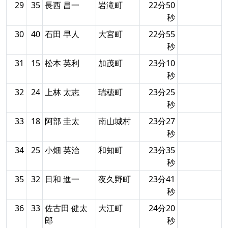
29
35
長西 昌一
岩滝町
22分50
秒
30
40
石田 早人
大宮町
22分55
秒
31
15
松本 英利
加茂町
23分10
秒
32
24
上林 太志
瑞穂町
23分25
秒
33
18
阿部 圭太
南山城村
23分27
秒
34
25
小畑 英治
和知町
23分35
秒
35
32
日和 進一
夜久野町
23分41
秒
36
33
佐古田 健太
大江町
24分20
郎
秒