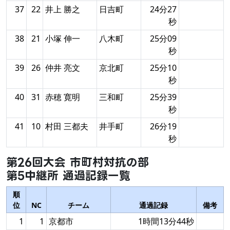
37
22
井上 勝之
日吉町
24分27
秒
38
21
小塚 伸一
八木町
25分09
秒
39
26
仲井 亮文
京北町
25分10
秒
40
31
赤穂 寛明
三和町
25分39
秒
41
10
村田 三都夫
井手町
26分19
秒
第26回大会 市町村対抗の部
第5中継所 通過記録一覧
順
位
NC
チーム
通過記録
備考
1
1
京都市
1時間13分44秒