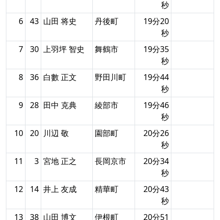
秒
6
43
山田 将史
丹後町
19分20
秒
7
30
上羽坪 智史
舞鶴市
19分35
秒
8
36
白數 正文
野田川町
19分44
秒
9
28
田中 克典
綾部市
19分46
秒
10
20
川辺 敬
園部町
20分26
秒
11
3
宮地 正之
長岡京市
20分34
秒
12
14
井上 友成
精華町
20分43
秒
13
38
山田 博文
伊根町
20分51