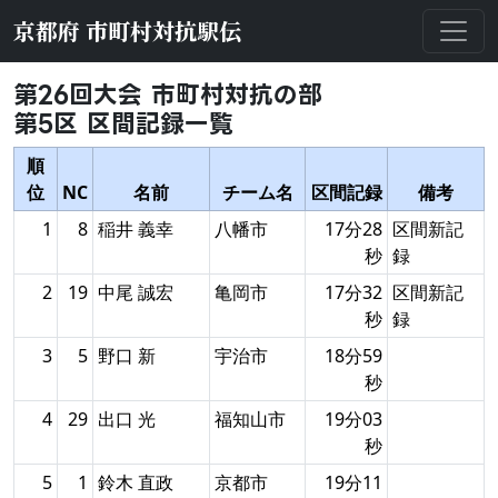
京都府 市町村対抗駅伝
第26回大会 市町村対抗の部
第5区 区間記録一覧
順
位
NC
名前
チーム名
区間記録
備考
1
8
稲井 義幸
八幡市
17分28
区間新記
秒
録
2
19
中尾 誠宏
亀岡市
17分32
区間新記
秒
録
3
5
野口 新
宇治市
18分59
秒
4
29
出口 光
福知山市
19分03
秒
5
1
鈴木 直政
京都市
19分11