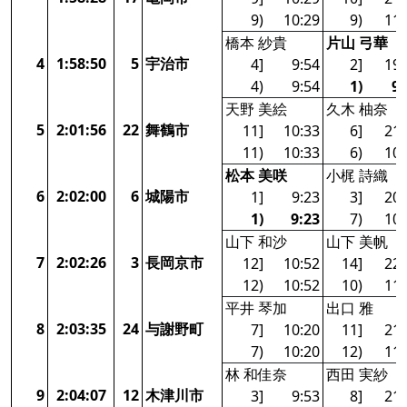
9)
10:29
9)
11:
橋本 紗貴
片山 弓華
4
1:58:50
5
宇治市
4]
9:54
2]
19:
4)
9:54
1)
9:
天野 美絵
久木 柚奈
5
2:01:56
22
舞鶴市
11]
10:33
6]
21:
11)
10:33
6)
10:
松本 美咲
小梶 詩織
6
2:02:00
6
城陽市
1]
9:23
3]
20:
1)
9:23
7)
10:
山下 和沙
山下 美帆
7
2:02:26
3
長岡京市
12]
10:52
14]
22:
12)
10:52
10)
11:
平井 琴加
出口 雅
8
2:03:35
24
与謝野町
7]
10:20
11]
21:
7)
10:20
12)
11:
林 和佳奈
西田 実紗
9
2:04:07
12
木津川市
3]
9:53
8]
21: