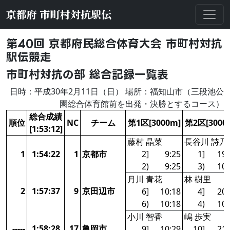
京都府 市町村対抗駅伝
第40回 京都府民総合体育大会 市町村対抗
駅伝競走
市町村対抗の部 総合記録一覧表
日時：平成30年2月11日（日） 場所：福知山市（三段池公
園総合体育館前を出発・決勝とするコース）
総合成績
順位
NC
チーム
第1区[3000m]
第2区[3000
[1:53:12]
藤村 晶菜
長谷川 詩乃
1
1:54:22
1
京都市
2]
9:25
1]
19:
2)
9:25
3)
10:
月川 青花
林 樹里
2
1:57:37
9
京田辺市
6]
10:18
4]
20:
6)
10:18
4)
10:
小川 智香
嶋 歩実
-----
1:58:28
17
亀岡市
9]
10:29
10]
21: