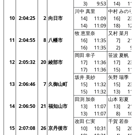
3)
9:53
14)
11:
川中 真里
中村 みのり
10
2:04:25
2
向日市
14]
11:09
16]
23:
14)
11:09
18)
12:
牧 恵里奈
又村 菜月
11
2:04:55
8
八幡市
16]
11:35
7]
21:
16)
11:35
2)
9:
岡田 幸子
笹波 夏帆
12
2:05:32
20
綾部市
17]
11:36
17]
23:
17)
11:36
15)
11:
坂井 美紗
矢野 瑞季
13
2:06:46
7
久御山町
15]
11:32
15]
23:
15)
11:32
13)
11:
田渕 加奈
山本 彩夏
14
2:06:50
21
福知山市
13]
11:07
13]
21:
13)
11:07
8)
10:
改田 仁実
千賀 若奈
15
2:07:08
26
京丹後市
10]
10:31
5]
20: