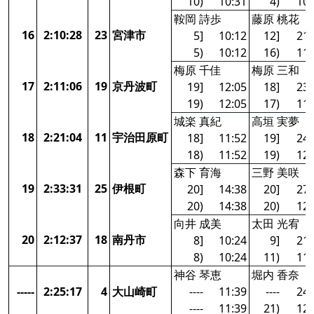
10)
10:31
4)
10:
鞍岡 詩歩
藤原 桃花
16
2:10:28
23
宮津市
5]
10:12
12]
21:
5)
10:12
16)
11:
梅原 千佳
梅原 三和
17
2:11:06
19
京丹波町
19]
12:05
18]
23:
19)
12:05
17)
11:
城楽 真紀
高垣 実夢
18
2:21:04
11
宇治田原町
18]
11:52
19]
24:
18)
11:52
19)
12:
森下 育海
三野 美咲
19
2:33:31
25
伊根町
20]
14:38
20]
27:
20)
14:38
20)
12:
向井 成美
太田 光宥
20
2:12:37
18
南丹市
8]
10:24
9]
21:
8)
10:24
11)
11:
神谷 琴恵
堀内 香奈
-----
2:25:17
4
大山崎町
----
11:39
----
24:
----
11:39
21)
12: