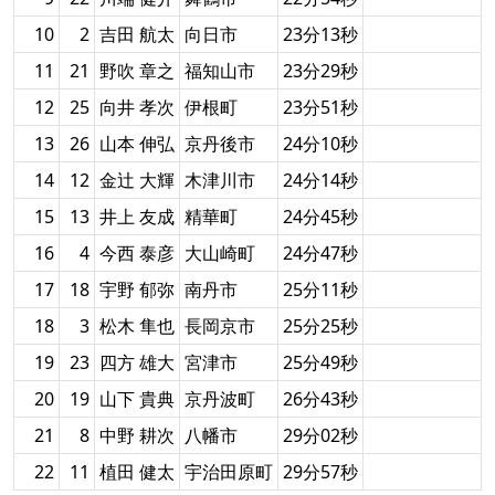
10
2
吉田 航太
向日市
23分13秒
11
21
野吹 章之
福知山市
23分29秒
12
25
向井 孝次
伊根町
23分51秒
13
26
山本 伸弘
京丹後市
24分10秒
14
12
金辻 大輝
木津川市
24分14秒
15
13
井上 友成
精華町
24分45秒
16
4
今西 泰彦
大山崎町
24分47秒
17
18
宇野 郁弥
南丹市
25分11秒
18
3
松木 隼也
長岡京市
25分25秒
19
23
四方 雄大
宮津市
25分49秒
20
19
山下 貴典
京丹波町
26分43秒
21
8
中野 耕次
八幡市
29分02秒
22
11
植田 健太
宇治田原町
29分57秒