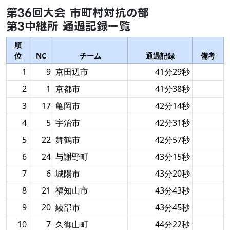
第36回大会 市町村対抗の部
第3中継所 通過記録一覧
順
位
NC
チーム
通過記録
備考
1
9
京田辺市
41分29秒
2
1
京都市
41分38秒
3
17
亀岡市
42分14秒
4
5
宇治市
42分31秒
5
22
舞鶴市
42分57秒
6
24
与謝野町
43分15秒
7
6
城陽市
43分20秒
8
21
福知山市
43分43秒
9
20
綾部市
43分45秒
10
7
久御山町
44分22秒