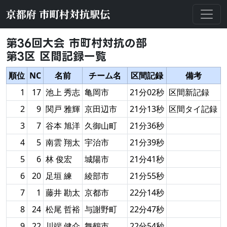
京都府 市町村対抗駅伝
第36回大会 市町村対抗の部
第3区 区間記録一覧
順位
NC
名前
チーム名
区間記録
備考
1
17
池上 秀志
亀岡市
21分02秒
区間新記録
2
9
関戸 雅輝
京田辺市
21分13秒
区間タイ記録
3
7
谷本 旭洋
久御山町
21分36秒
4
5
南雲 翔太
宇治市
21分39秒
5
6
林 俊宏
城陽市
21分41秒
6
20
足垣 練
綾部市
21分55秒
7
1
藤井 勘太
京都市
22分14秒
8
24
松尾 哲裕
与謝野町
22分47秒
9
22
川端 健介
舞鶴市
22分54秒