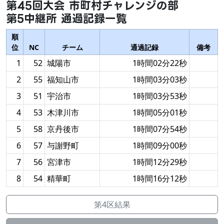
第45回大会 市町村チャレンジの部
第5中継所 通過記録一覧
順
位
NC
チーム
通過記録
備考
1
52
城陽市
1時間02分22秒
2
55
福知山市
1時間03分03秒
3
51
宇治市
1時間03分53秒
4
53
木津川市
1時間05分01秒
5
58
京丹後市
1時間07分54秒
6
57
与謝野町
1時間09分00秒
7
56
宮津市
1時間12分29秒
8
54
精華町
1時間16分12秒
第4区結果