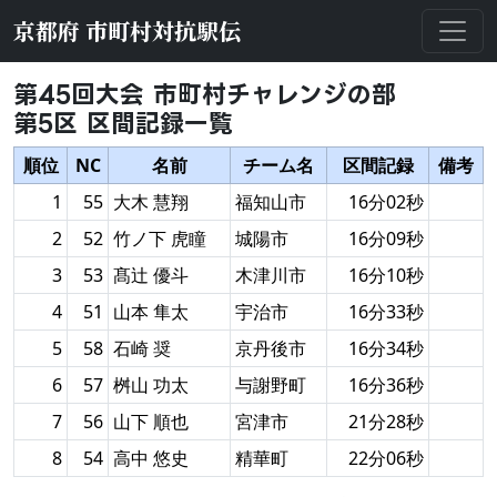
京都府 市町村対抗駅伝
第45回大会 市町村チャレンジの部
第5区 区間記録一覧
順位
NC
名前
チーム名
区間記録
備考
1
55
大木 慧翔
福知山市
16分02秒
2
52
竹ノ下 虎瞳
城陽市
16分09秒
3
53
髙辻 優斗
木津川市
16分10秒
4
51
山本 隼太
宇治市
16分33秒
5
58
石崎 奨
京丹後市
16分34秒
6
57
桝山 功太
与謝野町
16分36秒
7
56
山下 順也
宮津市
21分28秒
8
54
高中 悠史
精華町
22分06秒