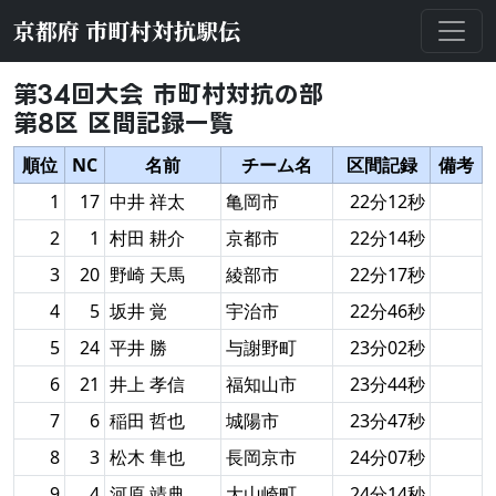
京都府 市町村対抗駅伝
第34回大会 市町村対抗の部
第8区 区間記録一覧
順位
NC
名前
チーム名
区間記録
備考
1
17
中井 祥太
亀岡市
22分12秒
2
1
村田 耕介
京都市
22分14秒
3
20
野崎 天馬
綾部市
22分17秒
4
5
坂井 覚
宇治市
22分46秒
5
24
平井 勝
与謝野町
23分02秒
6
21
井上 孝信
福知山市
23分44秒
7
6
稲田 哲也
城陽市
23分47秒
8
3
松木 隼也
長岡京市
24分07秒
9
4
河原 靖典
大山崎町
24分14秒