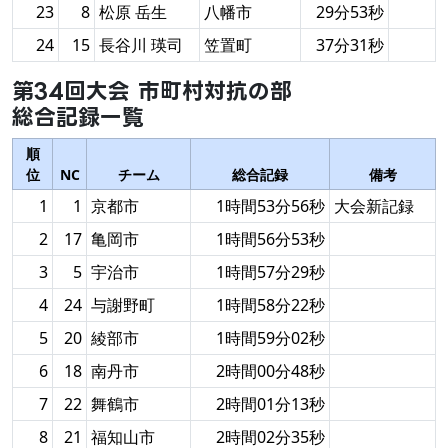
23
8
松原 岳生
八幡市
29分53秒
24
15
長谷川 瑛司
笠置町
37分31秒
第34回大会 市町村対抗の部
総合記録一覧
順
位
NC
チーム
総合記録
備考
1
1
京都市
1時間53分56秒
大会新記録
2
17
亀岡市
1時間56分53秒
3
5
宇治市
1時間57分29秒
4
24
与謝野町
1時間58分22秒
5
20
綾部市
1時間59分02秒
6
18
南丹市
2時間00分48秒
7
22
舞鶴市
2時間01分13秒
8
21
福知山市
2時間02分35秒