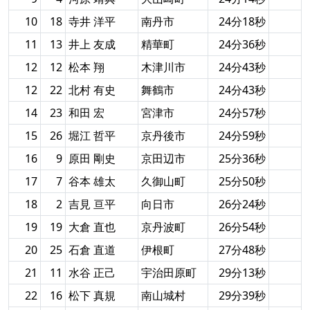
10
18
寺井 洋平
南丹市
24分18秒
11
13
井上 友成
精華町
24分36秒
12
12
松本 翔
木津川市
24分43秒
12
22
北村 有史
舞鶴市
24分43秒
14
23
和田 宏
宮津市
24分57秒
15
26
堀江 哲平
京丹後市
24分59秒
16
9
原田 剛史
京田辺市
25分36秒
17
7
谷本 雄太
久御山町
25分50秒
18
2
吉見 亘平
向日市
26分24秒
19
19
大倉 直也
京丹波町
26分54秒
20
25
石倉 直道
伊根町
27分48秒
21
11
水谷 正己
宇治田原町
29分13秒
22
16
松下 真規
南山城村
29分39秒