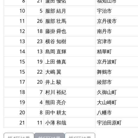
8
21
蘆田 優佑
福知山市
10
5
服部 結月
宇治市
11
26
服部 壮馬
京丹後市
12
18
藤掛 舜也
南丹市
13
23
横谷 知樹
宮津市
14
13
島岡 直輝
精華町
15
19
上田 脩真
京丹波町
15
22
大嶋 翼
舞鶴市
17
20
井上 駿
綾部市
18
7
村川 裕紀
久御山町
19
4
熊田 亮介
大山崎町
20
8
田中 耕太
八幡市
21
11
小薄 和哉
宇治田原町