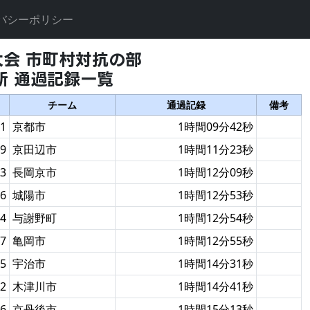
バシーポリシー
大会 市町村対抗の部
所 通過記録一覧
チーム
通過記録
備考
1
京都市
1時間09分42秒
9
京田辺市
1時間11分23秒
3
長岡京市
1時間12分09秒
6
城陽市
1時間12分53秒
4
与謝野町
1時間12分54秒
7
亀岡市
1時間12分55秒
5
宇治市
1時間14分31秒
2
木津川市
1時間14分41秒
6
京丹後市
1時間15分13秒