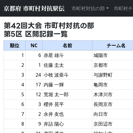
京都府 市町村対抗駅伝
市町村対抗の部
市町村チ
第42回大会 市町村対抗の部
第5区 区間記録一覧
順位
NC
名前
チーム名
1
6
赤星 雄斗
城陽市
2
1
佐藤 圭太
京都市
3
24
小牧 波亜斗
与謝野町
4
17
内藤 一輝
亀岡市
5
12
荒堀 太一郎
木津川市
6
3
櫻井 晃平
長岡京市
7
2
永井 友也
向日市
8
9
井詰 陽心
京田辺市