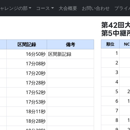
ャレンジの部
コース
大会概要
お問い合わせ
プライ
第42回
第5中継
区間記録
備考
順
位
NC
1
16分50秒
区間新記録
2
17分08秒
3
17分20秒
4
17分28秒
5
2
17分52秒
6
1
17分53秒
7
18分11秒
8
1
18分28秒
9
2