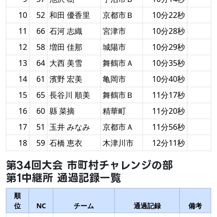
10
52
和田 優香里
京都市Ｂ
10分22秒
11
66
石河 志織
宮津市
10分28秒
12
58
増田 佳那
城陽市
10分29秒
13
64
大西 美雪
舞鶴市Ａ
10分35秒
14
61
濱野 宏美
亀岡市
10分40秒
15
65
長谷川 順美
舞鶴市Ｂ
11分17秒
16
60
縣 菜摘
精華町
11分20秒
17
51
玉井 みなみ
京都市Ａ
11分56秒
18
59
石橋 恵衣
木津川市
12分11秒
第34回大会 市町村チャレンジの部
第1中継所 通過記録一覧
順
位
NC
チーム
通過記録
備考