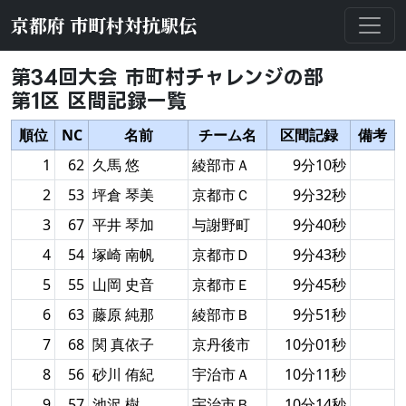
京都府 市町村対抗駅伝
第34回大会 市町村チャレンジの部
第1区 区間記録一覧
順位
NC
名前
チーム名
区間記録
備考
1
62
久馬 悠
綾部市Ａ
9分10秒
2
53
坪倉 琴美
京都市Ｃ
9分32秒
3
67
平井 琴加
与謝野町
9分40秒
4
54
塚崎 南帆
京都市Ｄ
9分43秒
5
55
山岡 史音
京都市Ｅ
9分45秒
6
63
藤原 純那
綾部市Ｂ
9分51秒
7
68
関 真依子
京丹後市
10分01秒
8
56
砂川 侑紀
宇治市Ａ
10分11秒
9
57
池沢 樹
宇治市Ｂ
10分14秒