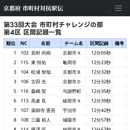
京都府 市町村対抗駅伝
第33回大会 市町村チャレンジの部
第4区 区間記録一覧
順位
NC
名前
チーム名
区間記録
備考
1
103
居村 尚樹
京都市Ａ
12分05秒
2
115
東 恒佑
亀岡市
12分23秒
3
104
松浦 智哉
京都市Ｂ
12分32秒
3
106
古田 光
京都市Ｄ
12分32秒
5
116
森嶋 契
与謝野町
12分35秒
6
113
高倉 良
綾部市Ａ
12分39秒
7
107
薬師寺 憲吾
宇治市
12分42秒
8
108
三藤 裕人
城陽市
12分57秒
8
114
藤澤 匠
綾部市Ｂ
12分57秒