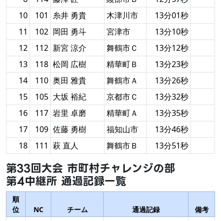
10
101
糸井 勇貴
木津川市
13分01秒
11
102
岡田 勇斗
宮津市
13分10秒
12
112
新宮 涼介
舞鶴市Ｃ
13分12秒
13
118
松岡 広樹
精華町Ｂ
13分23秒
14
110
奥田 雅貴
舞鶴市Ａ
13分26秒
15
105
大坂 裕紀
京都市Ｃ
13分32秒
16
117
岩里 卓磨
精華町Ａ
13分35秒
17
109
佐藤 勇樹
福知山市
13分46秒
18
111
萩 直人
舞鶴市Ｂ
13分51秒
第33回大会 市町村チャレンジの部
第4中継所 通過記録一覧
順
位
NC
チーム
通過記録
備考