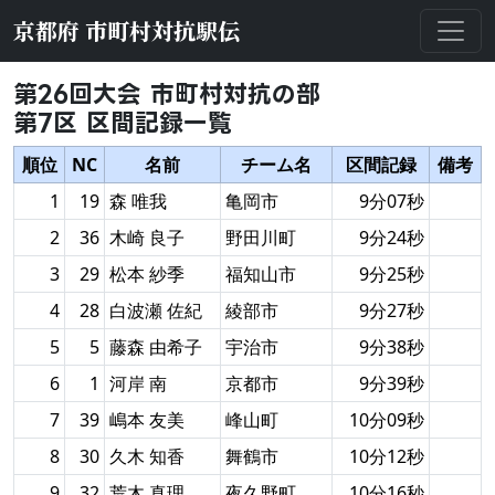
京都府 市町村対抗駅伝
第26回大会 市町村対抗の部
第7区 区間記録一覧
順位
NC
名前
チーム名
区間記録
備考
1
19
森 唯我
亀岡市
9分07秒
2
36
木崎 良子
野田川町
9分24秒
3
29
松本 紗季
福知山市
9分25秒
4
28
白波瀬 佐紀
綾部市
9分27秒
5
5
藤森 由希子
宇治市
9分38秒
6
1
河岸 南
京都市
9分39秒
7
39
嶋本 友美
峰山町
10分09秒
8
30
久木 知香
舞鶴市
10分12秒
9
32
荒木 真理
夜久野町
10分16秒