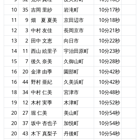
10
35
吉岡 里紗
岩滝町
10分17秒
11
9
畑 夏 夏美
京田辺市
10分18秒
12
3
中村 友佳
長岡京市
10分21秒
13
2
田中 文恵
向日市
10分22秒
14
11
西山 絵里子
宇治田原町
10分23秒
15
7
後久 奈美
久御山町
10分28秒
16
20
金津 由季
園部町
10分42秒
16
44
野村 亜紀
久美浜町
10分42秒
18
34
中村 仁美
宮津市
10分48秒
19
12
木村 実季
木津町
10分52秒
20
27
堀 仁美
美山町
10分54秒
20
37
坂中 杏也子
加悦町
10分54秒
20
43
木下 真梨子
丹後町
10分54秒