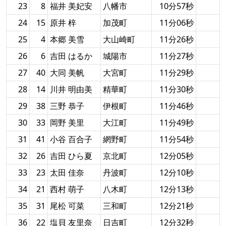
23
8
福井 美妃安
八幡市
10分57秒
24
15
原井 梓
加茂町
11分06秒
25
4
本郷 美雪
大山崎町
11分26秒
26
6
吉田 はるか
城陽市
11分27秒
27
40
大同 美帆
大宮町
11分29秒
28
14
川井 明由美
精華町
11分30秒
29
38
三野 恭子
伊根町
11分46秒
30
33
岡野 美里
大江町
11分49秒
31
41
小谷 百合子
網野町
11分54秒
32
26
吉田 ひら夏
京北町
12分05秒
33
23
太田 佳奈
丹波町
12分10秒
34
21
西村 萌子
八木町
12分13秒
35
31
尾松 可菜
三和町
12分21秒
36
22
塩貝 友里奈
日吉町
12分32秒