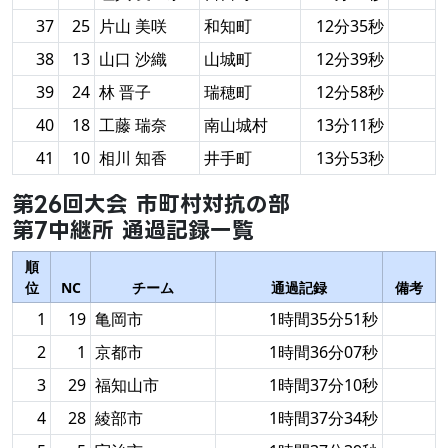
37
25
片山 美咲
和知町
12分35秒
38
13
山口 沙織
山城町
12分39秒
39
24
林 晋子
瑞穂町
12分58秒
40
18
工藤 瑞奈
南山城村
13分11秒
41
10
相川 知香
井手町
13分53秒
第26回大会 市町村対抗の部
第7中継所 通過記録一覧
順
位
NC
チーム
通過記録
備考
1
19
亀岡市
1時間35分51秒
2
1
京都市
1時間36分07秒
3
29
福知山市
1時間37分10秒
4
28
綾部市
1時間37分34秒