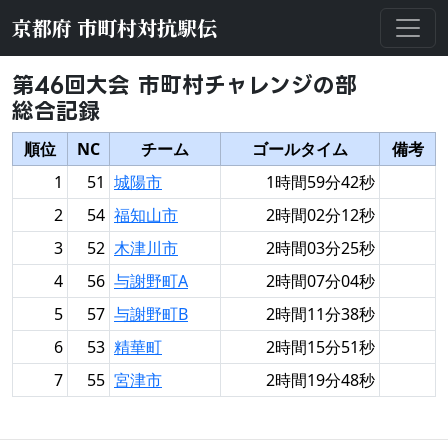
京都府 市町村対抗駅伝
第46回大会 市町村チャレンジの部
総合記録
順位
NC
チーム
ゴールタイム
備考
1
51
城陽市
1時間59分42秒
2
54
福知山市
2時間02分12秒
3
52
木津川市
2時間03分25秒
4
56
与謝野町A
2時間07分04秒
5
57
与謝野町B
2時間11分38秒
6
53
精華町
2時間15分51秒
7
55
宮津市
2時間19分48秒