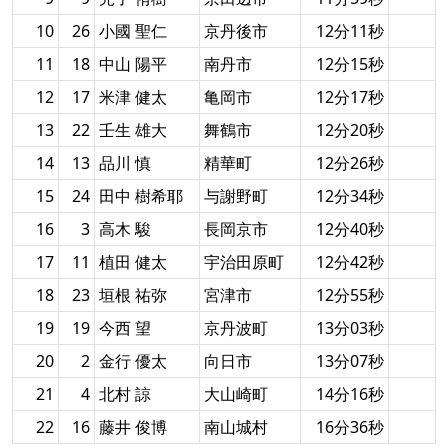
10
26
小國 聖仁
京丹後市
12分11秒
11
18
中山 陽平
南丹市
12分15秒
12
17
米津 健太
亀岡市
12分17秒
13
22
壬生 雄大
舞鶴市
12分20秒
14
13
品川 慎
精華町
12分26秒
15
24
田中 樹希耶
与謝野町
12分34秒
16
3
高木 駿
長岡京市
12分40秒
17
11
植田 健太
宇治田原町
12分42秒
18
23
垣根 祐弥
宮津市
12分55秒
19
19
今西 望
京丹波町
13分03秒
20
2
金行 優太
向日市
13分07秒
21
4
北村 諒
大山崎町
14分16秒
22
16
藤井 俊博
南山城村
16分36秒