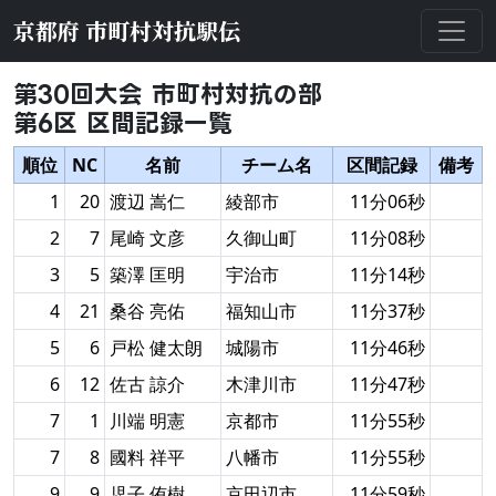
京都府 市町村対抗駅伝
第30回大会 市町村対抗の部
第6区 区間記録一覧
順位
NC
名前
チーム名
区間記録
備考
1
20
渡辺 嵩仁
綾部市
11分06秒
2
7
尾崎 文彦
久御山町
11分08秒
3
5
築澤 匡明
宇治市
11分14秒
4
21
桑谷 亮佑
福知山市
11分37秒
5
6
戸松 健太朗
城陽市
11分46秒
6
12
佐古 諒介
木津川市
11分47秒
7
1
川端 明憲
京都市
11分55秒
7
8
國料 祥平
八幡市
11分55秒
9
9
児子 侑樹
京田辺市
11分59秒