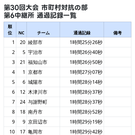
第30回大会 市町村対抗の部
第6中継所 通過記録一覧
順
位
NC
チーム
通過記録
備考
1
20
綾部市
1時間25分26秒
2
5
宇治市
1時間26分40秒
3
21
福知山市
1時間26分50秒
4
1
京都市
1時間27分07秒
5
6
城陽市
1時間28分14秒
6
12
木津川市
1時間28分37秒
7
24
与謝野町
1時間28分37秒
8
18
南丹市
1時間28分52秒
9
9
京田辺市
1時間29分19秒
10
17
亀岡市
1時間29分42秒