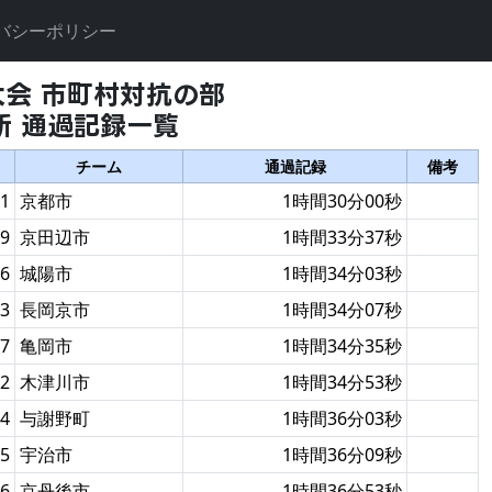
バシーポリシー
大会 市町村対抗の部
所 通過記録一覧
チーム
通過記録
備考
1
京都市
1時間30分00秒
9
京田辺市
1時間33分37秒
6
城陽市
1時間34分03秒
3
長岡京市
1時間34分07秒
7
亀岡市
1時間34分35秒
2
木津川市
1時間34分53秒
4
与謝野町
1時間36分03秒
5
宇治市
1時間36分09秒
6
京丹後市
1時間36分53秒