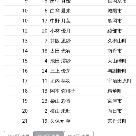
9
3
田中 真優
長岡京市
10
6
白窪 愛来
城陽市
10
17
中野 月葉
亀岡市
12
20
小林 優月
綾部市
13
7
井阪 凪紗
久御山町
14
18
太田 光宥
南丹市
15
4
池田 澪紗
大山崎町
16
24
三上 優芽
与謝野町
17
11
垣内 葵羽
宇治田原町
18
13
岡本 弥椰子
精華町
19
23
柴山 彩香
宮津市
20
2
横山 未旺
向日市
21
19
久保元 華
京丹波町