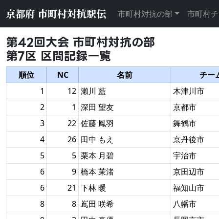
京都府 市町村対抗駅伝
市町村対抗の部
市町村チ
第42回大会 市町村対抗の部
第7区 区間記録一覧
順位
NC
名前
チー
1
12
瀨川 藍
木津川市
2
1
深田 望友
京都市
3
22
佐藤 鳳羽
舞鶴市
4
26
田中 もえ
京丹後市
5
5
栗本 月碧
宇治市
6
9
橋本 茉渚
京田辺市
6
21
下林 暖
福知山市
8
8
嶌田 咲希
八幡市