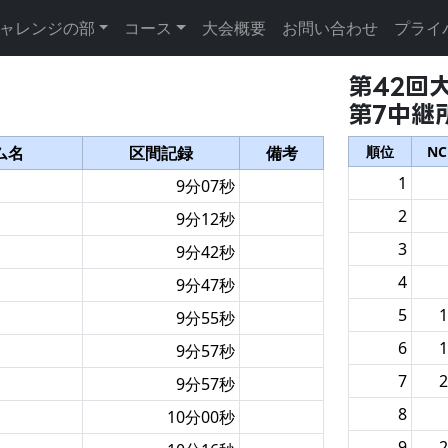
ャレンジの部
コース
大会概要
お問い合わせ
プライ
第42回
第7中継
ム名
区間記録
備考
順
位
NC
1
9分07秒
2
9分12秒
3
9分42秒
4
9分47秒
5
1
9分55秒
6
1
9分57秒
7
2
9分57秒
8
10分00秒
9
2