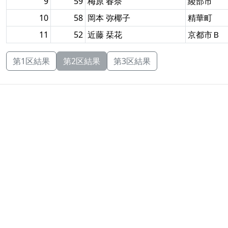
9
59
梅原 春奈
綾部市
10
58
岡本 弥椰子
精華町
11
52
近藤 栞花
京都市Ｂ
第1区結果
第2区結果
第3区結果