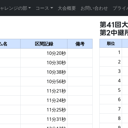
ャレンジの部
コース
大会概要
お問い合わせ
プライ
第41回
第2中継
ム名
区間記録
備考
順
位
1
10分20秒
2
10分30秒
3
10分38秒
4
10分56秒
5
11分21秒
6
11分24秒
7
11分25秒
8
11分31秒
9