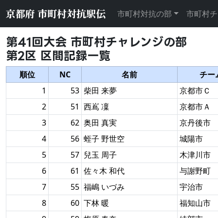
京都府 市町村対抗駅伝
市町村対抗の部
市町村チ
第41回大会 市町村チャレンジの部
第2区 区間記録一覧
順位
NC
名前
チー
1
53
柴田 来夢
京都市Ｃ
2
51
西嶌 凜
京都市Ａ
3
62
奥田 真実
京丹後市
4
56
蛭子 野世空
城陽市
5
57
兒玉 周子
木津川市
6
61
佐々木 和代
与謝野町
7
55
福嶋 いづみ
宇治市
8
60
下林 暖
福知山市