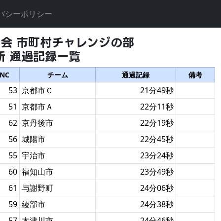
バシーポリシー
大会 市町村チャレンジの部
所 通過記録一覧
NC
チーム
通過記録
備考
53
京都市Ｃ
21分49秒
51
京都市Ａ
22分11秒
62
京丹後市
22分19秒
56
城陽市
22分45秒
55
宇治市
23分24秒
60
福知山市
23分49秒
61
与謝野町
24分06秒
59
綾部市
24分38秒
57
木津川市
24分46秒