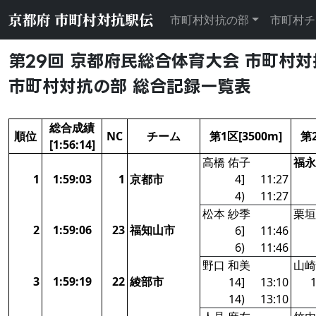
京都府 市町村対抗駅伝
市町村対抗の部
市町村チ
第29回 京都府民総合体育大会 市町村
市町村対抗の部 総合記録一覧表
総合成績
順位
NC
チーム
第1区[3500m]
第2
[1:56:14]
高橋 佑子
福永
1
1:59:03
1
京都市
4]
11:27
4)
11:27
松本 紗季
栗垣
2
1:59:06
23
福知山市
6]
11:46
6)
11:46
野口 和美
山崎
3
1:59:19
22
綾部市
14]
13:10
1
14)
13:10