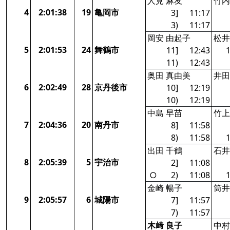
人見 麻友
竹内
4
2:01:38
19
亀岡市
3]
11:17
3)
11:17
岡安 由起子
松井
5
2:01:53
24
舞鶴市
11]
12:43
1
11)
12:43
奥田 真由美
井田
6
2:02:49
28
京丹後市
10]
12:19
10)
12:19
中島 早苗
竹上
7
2:04:36
20
南丹市
8]
11:58
8)
11:58
1
出田 千鶴
石井
8
2:05:39
5
宇治市
2]
11:08
○
2)
11:08
1
金崎 暢子
筒井
9
2:05:57
6
城陽市
7]
11:57
7)
11:57
木﨑 良子
中村