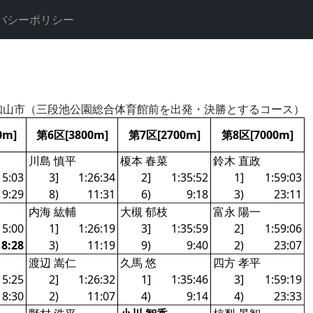
バシーポリシー
福知山市（三段池公園総合体育館前を出発・決勝とするコース）
0m]
第6区[3800m]
第7区[2700m]
第8区[7000m]
川島 慎平
榎本 春菜
鈴木 直政
15:03
3]
1:26:34
2]
1:35:52
1]
1:59:03
19:29
8)
11:31
6)
9:18
3)
23:11
内海 紘輔
大槻 郁枝
富永 陽一
15:00
1]
1:26:19
3]
1:35:59
2]
1:59:06
18:28
3)
11:19
9)
9:40
2)
23:07
渡辺 嵩仁
久馬 悠
四方 孝平
15:25
2]
1:26:32
1]
1:35:46
3]
1:59:19
18:30
2)
11:07
4)
9:14
4)
23:33