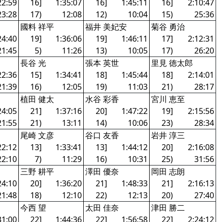
22:59
16]
1:35:07
16]
1:45:11
16]
2:10:47
23:28
17)
12:08
12)
10:04
15)
25:36
國料 祥平
福井 美妃安
菊谷 勇治
24:40
19]
1:36:06
19]
1:46:11
17]
2:12:31
21:45
5)
11:26
13)
10:05
17)
26:20
長谷 光
張本 英世
里見 徳太郎
22:36
15]
1:34:41
18]
1:45:44
18]
2:14:01
21:39
16)
12:05
19)
11:03
21)
28:17
植田 健太
水谷 彩香
宮川 恵至
24:05
21]
1:37:16
20]
1:47:22
19]
2:15:56
21:55
21)
13:11
14)
10:06
23)
28:34
尾崎 文彦
谷口 友香
岩井 淳三
22:12
13]
1:33:41
13]
1:44:12
20]
2:16:08
22:10
7)
11:29
16)
10:31
25)
31:56
三野 耕平
澤田 優奈
岡田 志朗
24:10
20]
1:36:20
21]
1:48:33
21]
2:16:13
21:48
18)
12:10
22)
12:13
20)
27:40
今西 望
太田 佳奈
津田 勝二
31:00
22]
1:44:36
22]
1:56:58
22]
2:24:12