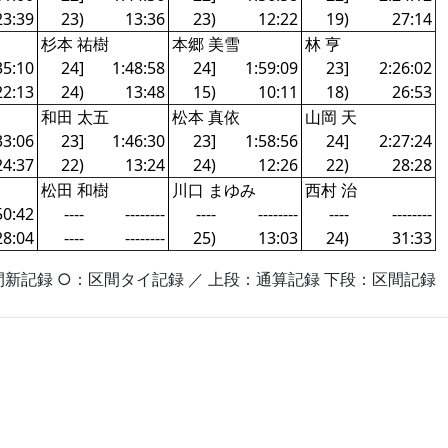
23:39
23)
13:36
23)
12:22
19)
27:14
杉本 祐樹
本郷 美雪
林 亨
35:10
24]
1:48:58
24]
1:59:09
23]
2:26:02
22:13
24)
13:48
15)
10:11
18)
26:53
和田 太五
松本 真依
山岡 天
33:06
23]
1:46:30
23]
1:58:56
24]
2:27:24
24:37
22)
13:24
24)
12:26
22)
28:28
松田 和樹
川口 まゆみ
西村 治
50:42
----
--------
----
--------
----
--------
28:04
----
--------
25)
13:03
24)
31:33
新記録 ○：区間タイ記録 ／ 上段：通算記録 下段：区間記録