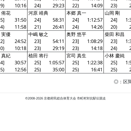
9)
10:16
24)
29:23
22)
14:09
23)
 侑花
河原 靖典
本郷 真一
山岡 剛
5]
31:50
24]
58:31
24]
1:12:57
24]
1:
4)
11:58
21)
26:41
24)
14:26
20)
 実優
中嶋 敏之
奥野 悠平
柴田 和昌
2]
24:52
23]
54:11
23]
1:08:29
23]
1:
0)
10:18
23)
29:19
23)
14:18
24)
 真紀
植田 将行
宮司 真生
小林 慶純
4]
30:57
25]
1:05:57
25]
1:22:38
25]
1:
5)
12:56
25)
35:00
25)
16:41
25)
◎：区間
©2008-2026 京都府民総合体育大会 市町村対抗駅伝競走