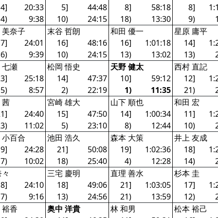
4]
20:33
5]
44:48
8]
58:18
8]
1:
4)
9:38
10)
24:15
18)
13:30
9)
 美奈子
末谷 哲朗
和田 優一
星原 庸平
7]
24:01
16]
48:16
16]
1:01:18
14]
1:
6)
9:39
10)
24:15
13)
13:02
13)
 七瀬
松岡 悟史
天野 健太
西村 直記
3]
25:18
14]
47:37
10]
59:12
12]
1:
5)
8:57
2)
22:19
1)
11:35
21)
 茜
宮崎 雄大
山下 順也
和田 宏
1]
24:40
15]
47:50
14]
1:00:34
11]
1:
3)
11:02
5)
23:10
8)
12:44
10)
 小百合
池田 浩久
森本 大策
井上 友成
9]
24:28
21]
50:08
19]
1:02:36
18]
1:
7)
10:02
18)
25:40
4)
12:28
14)
奈々
三宅 慶明
直理 善水
杉本 圭
8]
24:10
18]
49:06
21]
1:03:05
17]
1:
7)
9:16
13)
24:56
21)
13:59
12)
 裕香
奥中 洋貴
林 和男
松本 裕己