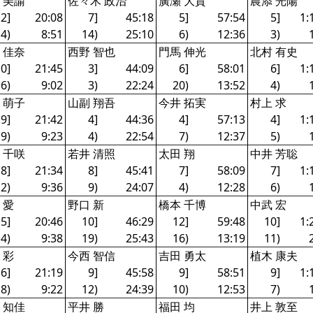
 美諭
佐々木 政治
廣瀬 大貴
農添 光陽
2]
20:08
7]
45:18
5]
57:54
5]
1:
4)
8:51
14)
25:10
6)
12:36
3)
 佳奈
西野 智也
門馬 伸光
北村 有史
0]
21:45
3]
44:09
6]
58:01
6]
1:
6)
9:02
3)
22:24
20)
13:52
4)
 萌子
山副 翔吾
今井 拓実
村上 求
9]
21:42
4]
44:36
4]
57:13
4]
1:
9)
9:23
4)
22:54
7)
12:37
5)
 千咲
若井 清照
太田 翔
中井 芳聡
8]
21:34
8]
45:41
7]
58:09
7]
1:
2)
9:36
9)
24:07
4)
12:28
6)
 愛
野口 新
橋本 千博
中武 宏
5]
20:46
10]
46:29
12]
59:48
10]
1:
4)
9:38
19)
25:43
16)
13:19
11)
 彩
今西 智信
吉田 勇太
植木 康夫
6]
21:19
9]
45:58
9]
58:51
9]
1:
8)
9:22
12)
24:39
10)
12:53
7)
 知佳
平井 勝
福田 均
井上 敦至