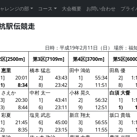
ャレンジの部
コース
大会概要
お問い合わせ
プライ
対抗駅伝競走
日時：平成19年2月11日（日） 場所：
区[2500m]
第3区[7109m]
第4区[3700m]
第5区[600
 恵里
橋本 猛志
田中 鴻佑
田島 優
1]
20:01
2]
43:43
1]
55:34
2]
1:
1)
8:34
8)
23:42
2)
11:51
8)
 さえか
中村 太一
小林 晃久
白須 大督
3]
20:30
1]
43:41
2]
56:32
1]
1:
3)
8:44
6)
23:11
9)
12:51
1)
 彩夏
塩見 武志
新庄 翔太
坂口 貴哉
1]
21:45
6]
45:00
3]
56:55
3]
1:
2)
8:35
7)
23:15
3)
11:55
2)