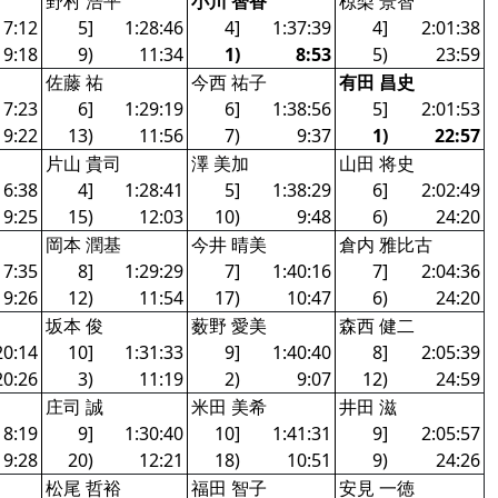
野村 浩平
小川 智香
椋梨 景智
17:12
5]
1:28:46
4]
1:37:39
4]
2:01:38
19:18
9)
11:34
1)
8:53
5)
23:59
佐藤 祐
今西 祐子
有田 昌史
17:23
6]
1:29:19
6]
1:38:56
5]
2:01:53
19:22
13)
11:56
7)
9:37
1)
22:57
片山 貴司
澤 美加
山田 将史
16:38
4]
1:28:41
5]
1:38:29
6]
2:02:49
19:25
15)
12:03
10)
9:48
6)
24:20
岡本 潤基
今井 晴美
倉内 雅比古
17:35
8]
1:29:29
7]
1:40:16
7]
2:04:36
19:26
12)
11:54
17)
10:47
6)
24:20
坂本 俊
薮野 愛美
森西 健二
20:14
10]
1:31:33
9]
1:40:40
8]
2:05:39
20:26
3)
11:19
2)
9:07
12)
24:59
庄司 誠
米田 美希
井田 滋
18:19
9]
1:30:40
10]
1:41:31
9]
2:05:57
19:28
20)
12:21
18)
10:51
9)
24:26
松尾 哲裕
福田 智子
安見 一徳