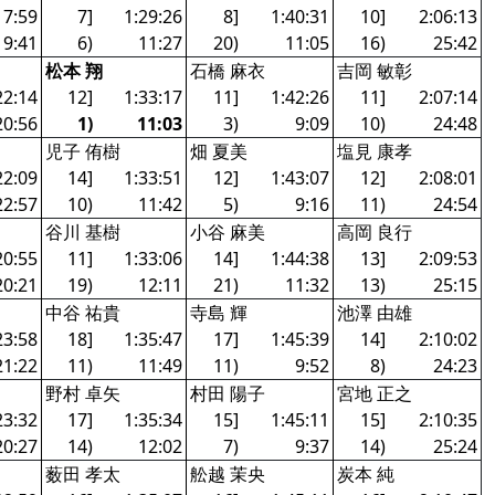
17:59
7]
1:29:26
8]
1:40:31
10]
2:06:13
19:41
6)
11:27
20)
11:05
16)
25:42
松本 翔
石橋 麻衣
吉岡 敏彰
22:14
12]
1:33:17
11]
1:42:26
11]
2:07:14
20:56
1)
11:03
3)
9:09
10)
24:48
児子 侑樹
畑 夏美
塩見 康孝
22:09
14]
1:33:51
12]
1:43:07
12]
2:08:01
22:57
10)
11:42
5)
9:16
11)
24:54
谷川 基樹
小谷 麻美
高岡 良行
20:55
11]
1:33:06
14]
1:44:38
13]
2:09:53
20:21
19)
12:11
21)
11:32
13)
25:15
中谷 祐貴
寺島 輝
池澤 由雄
23:58
18]
1:35:47
17]
1:45:39
14]
2:10:02
21:22
11)
11:49
11)
9:52
8)
24:23
野村 卓矢
村田 陽子
宮地 正之
23:32
17]
1:35:34
15]
1:45:11
15]
2:10:35
20:27
14)
12:02
7)
9:37
14)
25:24
薮田 孝太
舩越 茉央
炭本 純