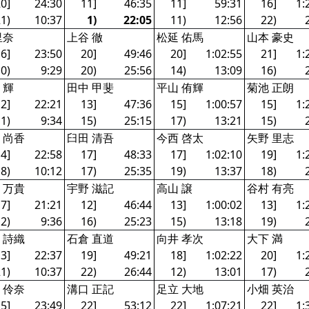
0]
24:30
11]
46:35
11]
59:31
16]
1:
1)
10:37
1)
22:05
11)
12:56
22)
里奈
上谷 徹
松延 佑馬
山本 豪史
6]
23:50
20]
49:46
20]
1:02:55
21]
1:
0)
9:29
20)
25:56
14)
13:09
16)
 輝
田中 甲斐
平山 侑輝
菊池 正朗
2]
22:21
13]
47:36
15]
1:00:57
15]
1:
1)
9:34
15)
25:15
17)
13:21
15)
 尚香
臼田 清吾
今西 啓太
矢野 里志
4]
22:58
17]
48:33
17]
1:02:10
19]
1:
8)
10:12
17)
25:35
19)
13:37
18)
 万貴
宇野 滋記
高山 譲
谷村 有亮
7]
21:21
12]
46:44
13]
1:00:02
13]
1:
2)
9:36
16)
25:23
15)
13:18
19)
 詩織
石倉 直道
向井 孝次
大下 満
3]
22:37
19]
49:21
18]
1:02:22
20]
1:
1)
10:37
22)
26:44
12)
13:01
17)
 伶奈
溝口 正記
足立 大地
小畑 英治
5]
23:49
22]
53:12
22]
1:07:21
22]
1: