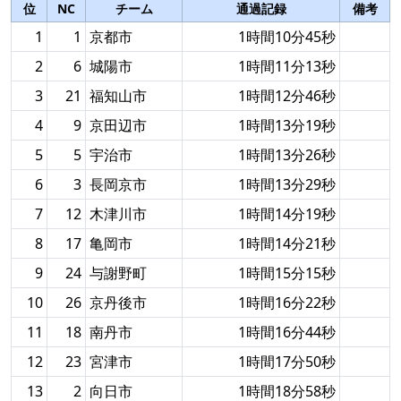
位
NC
チーム
通過記録
備考
1
1
京都市
1時間10分45秒
2
6
城陽市
1時間11分13秒
3
21
福知山市
1時間12分46秒
4
9
京田辺市
1時間13分19秒
5
5
宇治市
1時間13分26秒
6
3
長岡京市
1時間13分29秒
7
12
木津川市
1時間14分19秒
8
17
亀岡市
1時間14分21秒
9
24
与謝野町
1時間15分15秒
10
26
京丹後市
1時間16分22秒
11
18
南丹市
1時間16分44秒
12
23
宮津市
1時間17分50秒
13
2
向日市
1時間18分58秒