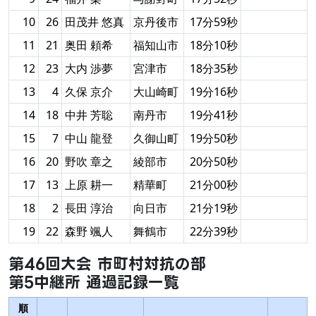
10
26
田茂井 悠真
京丹後市
17分59秒
11
21
奥田 頼希
福知山市
18分10秒
12
23
大内 渉夢
宮津市
18分35秒
13
4
久保 京介
大山崎町
19分16秒
14
18
中井 芳聡
南丹市
19分41秒
15
7
中山 龍登
久御山町
19分50秒
16
20
野吹 章之
綾部市
20分50秒
17
13
上原 耕一
精華町
21分00秒
18
2
長田 淳治
向日市
21分19秒
19
22
森野 颯人
舞鶴市
22分39秒
第46回大会 市町村対抗の部
第5中継所 通過記録一覧
順