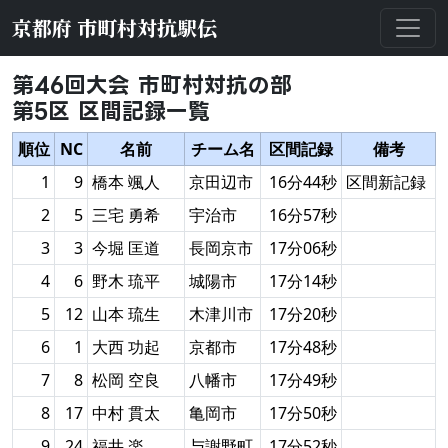
京都府 市町村対抗駅伝
第46回大会 市町村対抗の部
第5区 区間記録一覧
順位
NC
名前
チーム名
区間記録
備考
1
9
橋本 颯人
京田辺市
16分44秒
区間新記録
2
5
三宅 勇希
宇治市
16分57秒
3
3
今堀 匡道
長岡京市
17分06秒
4
6
野木 琉平
城陽市
17分14秒
5
12
山本 琉生
木津川市
17分20秒
6
1
大西 功起
京都市
17分48秒
7
8
松岡 空良
八幡市
17分49秒
8
17
中村 貫太
亀岡市
17分50秒
9
24
福井 楽
与謝野町
17分52秒